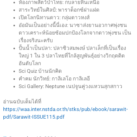
ห้องภาพสัตว์ป่าไทย: กบลายหินเหนือ
สาระวิทย์ในศิลป์: พาราด็อกซ์ฝาแฝด
เปิดโลกนิทานดาว: กลุ่มดาวหงส์
อ๋อมันเป็นอย่างนี้นี่เอง: นาซาส่งยานอวกาศพุ่งชน
ดาวเคราะห์น้อยซ้อมปกป้องโลกจากดาวพุ่งชน เป็น
เรื่องจริงนะครับ
ปั้นน้ำเป็นปลา: ปลาซิวสมพงษ์ ปลาเล็กที่เป็นเรื่อง
ใหญ่ 1 ใน 3 ปลาไทยที่ใกล้สูญพันธุ์อย่างวิกฤตติด
อันดับโลก
Sci Quiz บ้านนักคิด
คำคม นักวิทย์: กาลิเลโอ กาลิเลอี
Sci Gallery: Neptune เนปจูนคู่วงแหวนสุกสกาว
อ่านฉบับเต็มได้ที่
https://waa.inter.nstda.or.th/stks/pub/ebook/sarawit-
pdf/Sarawit-ISSUE115.pdf