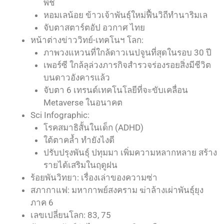
พืช
หอมเลน้อย ข้าวเจ้าพันธุ์ใหม่ฟื้นวิถีทำนาริมเล
จับตาสตาร์ตอัป อวกาศ ไทย
หน้าต่างข่าววิทย์-เทคโนฯ โลก:
ภาพวงแหวนที่ใกล้ดาวเนปจูนที่สุดในรอบ 30 ปี
เพอร์ซี ใกล้ลุล่วงภารกิจสำรวจร่องรอยสิ่งมีชีวิต
บนดาวอังคารแล้ว
จับตา 6 เทรนด์เทคโนโลยีที่จะขับเคลื่อน
Metaverse ในอนาคต
Sci Infographic:
โรคสมาธิสั้นในเด็ก (ADHD)
ใต้ตาคล้ำ ทำยังไงดี
ปรับปรุงพันธุ์ ปทุมมา เพิ่มความหลากหลาย สร้าง
รายได้เสริมในฤดูฝน
ร้อยพันวิทยา: เรื่องเล่าของความซ่า
สภากาแฟ: มหากาพย์สงคราม ฆ่าล้างเผ่าพันธุ์ยุง
ภาค 6
เลขเปลี่ยนโลก: 83, 75