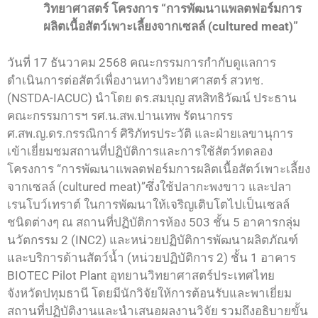
วิทยาศาสตร์ โครงการ “การพัฒนาแพลตฟอร์มการ
ผลิตเนื้อสัตว์เพาะเลี้ยงจากเซลล์ (cultured meat)”
วันที่ 17 ธันวาคม 2568 คณะกรรมการกำกับดูแลการ
ดำเนินการต่อสัตว์เพื่องานทางวิทยาศาสตร์ สวทช.
(NSTDA-IACUC) นำโดย ดร.สมบุญ สหสิทธิวัฒน์ ประธาน
คณะกรรมการฯ รศ.น.สพ.ปานเทพ รัตนากรร
ศ.สพ.ญ.ดร.กรรณิการ์ ศิริภัทรประวัติ และฝ่ายเลขานุการ
เข้าเยี่ยมชมสถานที่ปฏิบัติการและการใช้สัตว์ทดลอง
โครงการ “การพัฒนาแพลตฟอร์มการผลิตเนื้อสัตว์เพาะเลี้ยง
จากเซลล์ (cultured meat)”ซึ่งใช้ปลากะพงขาว และปลา
เรนโบว์เทราต์ ในการพัฒนาให้เจริญเติบโตไปเป็นเซลล์
ชนิดต่างๆ ณ สถานที่ปฏิบัติการห้อง 503 ชั้น 5 อาคารกลุ่ม
นวัตกรรม 2 (INC2) และหน่วยปฏิบัติการพัฒนาผลิตภัณฑ์
และบริการด้านสัตว์น้ำ (หน่วยปฏิบัติการ 2) ชั้น 1 อาคาร
BIOTEC Pilot Plant อุทยานวิทยาศาสตร์ประเทศไทย
จังหวัดปทุมธานี โดยมีนักวิจัยให้การต้อนรับและพาเยี่ยม
สถานที่ปฏิบัติงานและนำเสนอผลงานวิจัย รวมถึงอธิบายขั้น