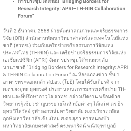
การประชุมโต๊ะกลม “Bridging Borders for
Research Integrity: APRI–TH-RIN Collaboration
Forum”
วันที่ 2 ธันวาคม 2568 ฝ่ายพัฒนาคุณภาพและจริยธรรมการ
วิจัย (QRI) สำนักงานพัฒนาวิทยาศาสตร์และเทคโนโลยีแห่ง
ชาติ (สวทช.) ร่วมกับเครือข่ายจริยธรรมการวิจัยแห่ง
ประเทศไทย (TH-RIN) และ เครือข่ายจริยธรรมการวิจัยแห่ง
เอเชียแปซิฟิก (APRI) จัดการประชุมโต๊ะกลมระดับ
นานาชาติ “Bridging Borders for Research Integrity: APRI
& TH-RIN Collaboration Forum” ณ ห้องแถลงข่าว ชั้น 1
อาคารพระจอมเกล้า สป.อว. (โยธี) โดยได้รับเกียรติ จาก
ศ.ดร.ยงยุทธ ยุทธวงศ์ ประธานคณะกรรมการเครือข่าย TH-
RIN และที่ปรึกษาอาวุโส สวทช. กล่าวเปิดงาน พร้อมด้วย
วิทยากรผู้เชี่ยวชาญบรรยายในหัวข้อต่างๆ ได้แก่ ศ.ดร.ธีร
ยุทธ วิไลวัลย์ จุฬาลงกรณ์มหาวิทยาลัย ศ.ดร.วัชระ กสิณ
ฤกษ์ มหาวิทยาลัยเชียงใหม่ ศ.ดร.สุภา หารหนองบัว
มหาวิทยาลัยเกษตรศาสตร์ ดร.พนารัตน์ พนัสจุฑาบูลย์