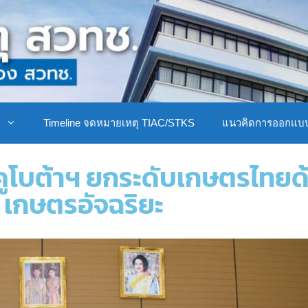
ิ
Timeline จดหมายเหตุ TIAC/STKS
แนวคิดการออกแบ
คูโบต้าฯ ยกระดับเกษตรไทยด
เกษตรอัจฉริยะ