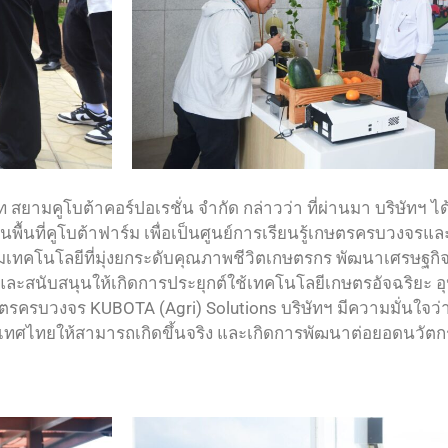
ท สยามคูโบต้าคอร์ปอเรชั่น จำกัด กล่าวว่า ที่ผ่านมา บริษัทฯ 
พื้นที่คูโบต้าฟาร์ม เพื่อเป็นศูนย์การเรียนรู้เกษตรครบวงจร
รมเทคโนโลยีที่มุ่งยกระดับคุณภาพชีวิตเกษตรกร พัฒนาเศรษฐก
ิจัยและสนับสนุนให้เกิดการประยุกต์ใช้เทคโนโลยีเกษตรอัจฉริยะ
ษตรครบวงจร KUBOTA (Agri) Solutions บริษัทฯ มีความมั่นใจว
เทศไทยให้สามารถเกิดขึ้นจริง และเกิดการพัฒนาต่อยอดนวัตกร