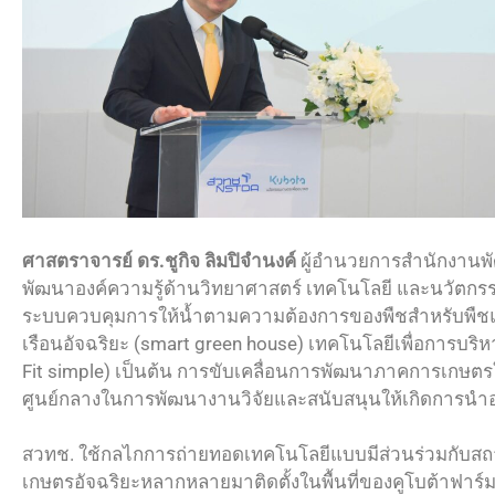
ศาสตราจารย์ ดร.ชูกิจ ลิมปิจำนงค์
ผู้อำนวยการสำนักงานพัฒ
พัฒนาองค์ความรู้ด้านวิทยาศาสตร์ เทคโนโลยี และนวัตกรรม
ระบบควบคุมการให้น้ำตามความต้องการของพืชสำหรับพืชแป
เรือนอัจฉริยะ (smart green house) เทคโนโลยีเพื่อการบริห
Fit simple) เป็นต้น การขับเคลื่อนการพัฒนาภาคการเกษต
ศูนย์กลางในการพัฒนางานวิจัยและสนับสนุนให้เกิดการนำอง
สวทช. ใช้กลไกการถ่ายทอดเทคโนโลยีแบบมีส่วนร่วมกับสถ
เกษตรอัจฉริยะหลากหลายมาติดตั้งในพื้นที่ของคูโบต้าฟาร์ม เ