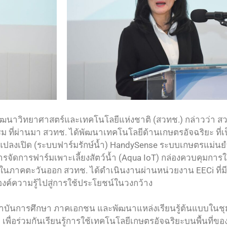
นาวิทยาศาสตร์และเทคโนโลยีแห่งชาติ (สวทช.) กล่าวว่า สวทช. 
 ที่ผ่านมา สวทช. ได้พัฒนาเทคโนโลยีด้านเกษตรอัจฉริยะ ที่เ
ลงเปิด (ระบบฟาร์มรักษ์น้ำ) HandySense ระบบเกษตรแม่นยำ
ารจัดการฟาร์มเพาะเลี้ยงสัตว์น้ำ (Aqua IoT) กล่องควบคุมการ
รในภาคตะวันออก สวทช. ได้ดำเนินงานผ่านหน่วยงาน EECi ที่ม
ค์ความรู้ไปสู่การใช้ประโยชน์ในวงกว้าง
าบันการศึกษา ภาคเอกชน และพัฒนาแหล่งเรียนรู้ต้นแบบในชุ
พื่อร่วมกันเรียนรู้การใช้เทคโนโลยีเกษตรอัจฉริยะบนพื้นที่ของ