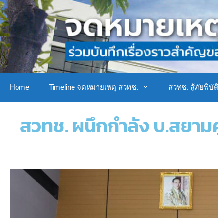
Home
Timeline จดหมายเหตุ สวทช.
สวทช. สู้ภัยพิบัต
สวทช. ผนึกกำลัง บ.สยาม