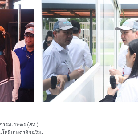
กรรมเกษตร (สท.)
โลยีเกษตรอัจฉริยะ