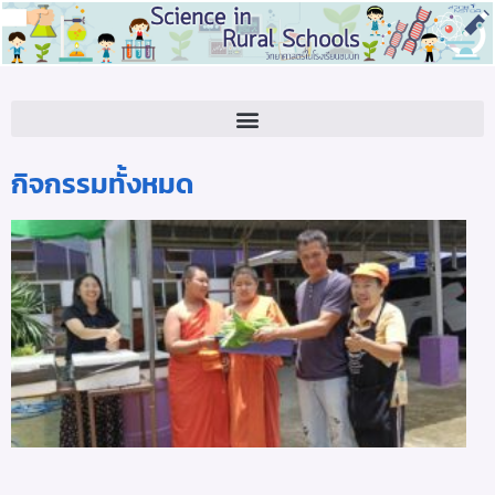
ความเป็นมา โครงการเรียนรู้วิทยาศาสตร์และเทคโนโลยีในโรงเรียนพระปริยัติธรรม แผนกสามัญศึกษา ตามพระราชดำริสมเด็จพระกนิษฐาธิราชเจ้า กรมสมเด็จพระเทพรัตนราชสุดา ฯ สยามบรมราชกุมารี (SGBS)
กิจกรรมทั้งหมด