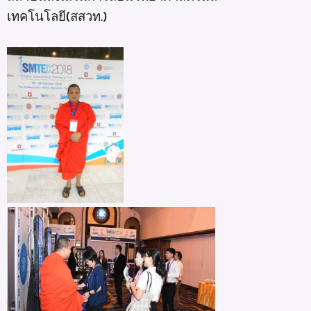
เทคโนโลยี(สสวท.)