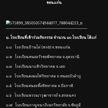
ขอนแก่น
๑
. โรงเรียนที่เข้าร่วมกิจกรรม จำนวน ๑๐ โรงเรียน ได้แก่
๑.๑ โรงเรียนบ้านไผ่ (ขก๕) จ.ขอนแก่น
๑.๒ โรงเรียนหนองวัวซอพิทยาคม จ.อุดรธานี
๑.๓ โรงเรียนนาแห้ววิทยาคม จ.เลย
๑.๔ โรงเรียนดงมะไฟวิทยาคม จ.หนองบัวลำภู
๑.๕ โรงเรียนหนองหิ้งพิทยาคม จ.บึงกาฬ
๑.๖ โรงเรียนพรรณาวุฒาจารย์ จ.สกลนคร
๑.๗ โรงเรียนกาญจนาภิเษกวิทยาลัย จ.ชัยภูมิ