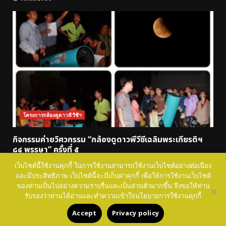
โครงการกล้องดูดาวพีวีซีฯ
กิจกรรมค่ายวิศวกรรม “กล้องดูดาวพีวีซีเฉลิมพระเกียรติฯ
๘๔ พรรษา” ครั้งที่ ๕
05/11/2014
เว็บไซต์นี้ใช้งานคุกกี้ ในการใช้งานสามารถใช้งานเว็บไซต์อย่างต่อเนื่อง
และมีประสิทธิภาพ เว็บไซต์นี้จะมีเก็บค่าคุกกี้ เพื่อให้การใช้งานเว็บไซต์
ของท่านเป็นไปอย่างความราบรื่นและเป็นส่วนตัวมากขึ้น จึงขอให้ท่าน
NSTDA SPACE Education Copyright © All rights
รับรองว่าท่านได้อ่านและทำความเข้าใจนโยบายการใช้งานคุกกี้
reserved.
|
DarkNews
by AF themes.
Accept
Privacy policy