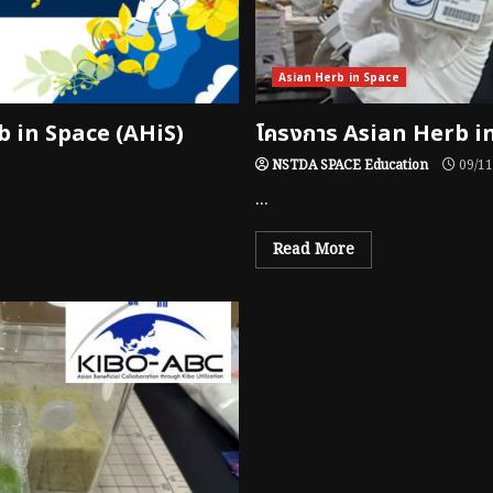
Asian Herb in Space
rb in Space (AHiS)
โครงการ Asian Herb i
NSTDA SPACE Education
09/11
...
Read More