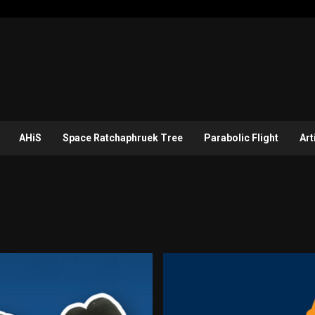
AHiS
Space Ratchaphruek Tree
Parabolic Flight
Art