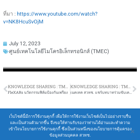
ที่มา :
https://www.youtube.com/watch?
v=NK8HcuSvOjM
July 12, 2023
ศูนย์เทคโนโลยีไมโครอิเล็กทรอนิกส์ (TMEC)
KNOWLEDGE SHARING : TMEC เสริมแกร่งงานวิจัย แลกเปลี่ยนเรียนรู้
KNOWLEDGE SHARING : TMEC เสริมแกร่งงานวิจัย แลกเปลี่ยนเรียนรู้
FleXARs นวัตกรรมฟิล์มป้องกันเพรียง
เนคเทค สวทช. แชร์บทบาทร่วมขับเคลื่อนแผนปฏิบัติการด้านพัฒนาอุตสาหกรรมอิเล็กทรอนิกส์อัจฉริยะ
Terms of Service
|
Personal Data Protection Policy
เว็บไซต์นี้มีการใช้งานคุกกี้ เพื่อให้การใช้งานเว็บไซต์เป็นไปอย่างราบรื่น
และเป็นส่วนตัวมากขึ้น จึงขอให้ท่านรับรองว่าท่านได้อ่านและทำความ
2021 สำนักงานพัฒนาวิทยาศาสตร์และ
เข้าใจนโยบายการใช้งานคุกกี้ ซึ่งเป็นส่วนหนึ่งของนโยบายการคุ้มครอง
เทคโนโลยีแห่งชาติ (สวทช.)
ข้อมูลส่วนบุคคล สวทช.
111 อุทยานวิทยาศาสตร์ประเทศไทย ถนนพหลโยธิน ตำบล