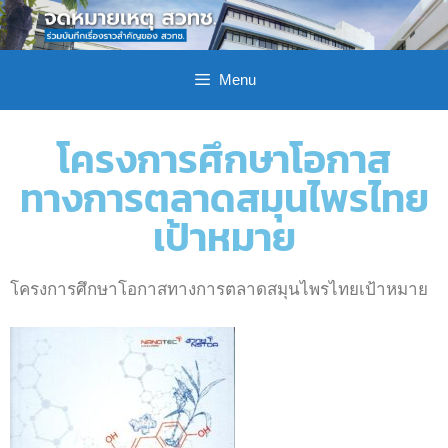
Menu
โครงการศึกษาโอกาส
ทางการตลาดสมุนไพรไทย
เป้าหมาย
โครงการศึกษาโอกาสทางการตลาดสมุนไพรไทยเป้าหมาย