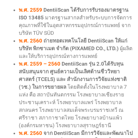
พ.ศ. 2559
DentiiScan ได้รับการรับรองมาตรฐาน
ISO 13485
มาตรฐานสากลสำหรับระบบการจัดการ
คุณภาพที่ใช้ในอุตสาหกรรมอุปกรณ์การแพทย์ จาก
บริษัท TÜV SÜD
พ.ศ. 2560
ถ่ายทอดเทคโนโลยี DentiiScan ให้แก่
บริษัท พิกซาเมด จำกัด (PIXAMED CO., LTD.)
ผู้ผลิต
และให้บริการอุปกรณ์ทางการแพทย์
พ.ศ. 2559 – 2560
DentiiScan รุ่น 2.0ได้รับทุน
สนับสนุนจาก ศูนย์ความเป็นเลิศด้านชีววิทยา
ศาสตร์ (TCELS) และ สำนักงานการวิจัยแห่งชาติ
(วช.) ในการขยายผล
โดยติดตั้งในโรงพยาบาล 7
แห่ง คือ สถาบันทันตกรรม โรงพยาบาลเชียงราย
ประชานุเคราะห์ โรงพยาบาลแพร่ โรงพยาบาล
สกลนคร โรงพยาบาลสมเด็จพระบรมราชเทวี ณ
ศรีราชา สภากาชาดไทย โรงพยาบาลบ้านแพ้ว
(องค์กรมหาชน) โรงพยาบาลสุราษฎร์ธานี
พ.ศ. 2560
จาก DentiiScan มีการวิจัยและพัฒนาไป