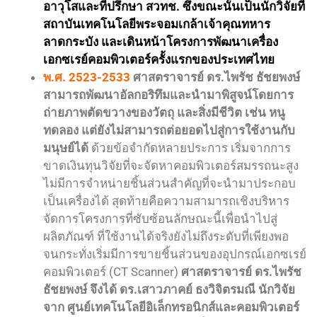
อาวุโสและที่ปรึกษา สวทช. ซึ่งขณะนั้นเป็นนักวิจัยที่
สถาบันเทคโนโลยีพระจอมเกล้าเจ้าคุณทหาร
ลาดกระบัง และเดินหน้าโครงการพัฒนาเครื่อง
เอกซเรย์คอมพิวเตอร์ครั้งแรกของประเทศไทย
พ.ศ. 2523-2533
ศาสตราจารย์ ดร.ไพรัช ธัชยพงษ์
สามารถพัฒนาอัลกอริทึมและนํามาพิสูจน์โดยการ
ถ่ายภาพตัดขวางของวัตถุ และสิ่งมีชีวิต เช่น หนู
ทดลอง แต่ยังไม่สามารถต่อยอดไปสู่การใช้งานกับ
มนุษย์ได้
ด้วยข้อจํากัดหลายประการ เริ่มจากการ
ขาดเงินทุนวิจัยที่จะจัดหาคอมพิวเตอร์สมรรถนะสูง
ไม่มีการจําหน่ายชิ้นส่วนสําคัญที่จะนํามาประกอบ
เป็นเครื่องได้ สุดท้ายคือความสามารถเชิงบริหาร
จัดการโครงการที่ซับซ้อนลักษณะนี้เพื่อนําไปสู่
ผลิตภัณฑ์ ที่ใช้งานได้จริงยังไม่ถึงระดับที่เพียงพอ
จนกระทั่งเริ่มมีการขายชิ้นส่วนของอุปกรณ์เอกซเรย์
คอมพิวเตอร์ (CT Scanner)
ศาสตราจารย์ ดร.ไพรัช
ธัชยพงษ์ จึงได้ ดร.เสาวภาคย์ ธงวิจิตรมณี นักวิจัย
จาก ศูนย์เทคโนโลยีอิเล็กทรอนิกส์และคอมพิวเตอร์