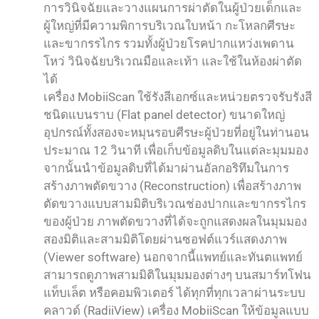
การวินิจฉัยและวางแผนการผ่าตัดในผู้ป่วยเด็กและ
ผู้ใหญ่ที่มีความพิการบริเวณใบหน้า กะโหลกศีรษะ
และขากรรไกร รวมทั้งผู้ป่วยโรคปากแหว่งเพดาน
โหว่ วินิจฉัยบริเวณมือและเท้า และใช้ในห้องผ่าตัด
ได้
เครื่อง MobiiScan ใช้รังสีเอกซ์และหน่วยตรวจรับรังสี
ชนิดแบนราบ (Flat panel detector) ขนาดใหญ่
อุปกรณ์ทั้งสองจะหมุนรอบศีรษะผู้ป่วยที่อยู่ในท่านอน
ประมาณ 12 วินาที เพื่อเก็บข้อมูลดิบในแต่ละมุมมอง
จากนั้นนำข้อมูลดิบที่ได้มาผ่านอัลกอริทึมในการ
สร้างภาพตัดขวาง (Reconstruction) เพื่อสร้างภาพ
ตัดขวางแบบสามมิติบริเวณช่องปากและขากรรไกร
ของผู้ป่วย ภาพตัดขวางที่ได้จะถูกแสดงผลในมุมมอง
สองมิติและสามมิติโดยผ่านซอฟต์แวร์แสดงภาพ
(Viewer software) นอกจากนี้แพทย์และทันตแพทย์
สามารถดูภาพสามมิติในมุมมองต่างๆ บนสมาร์ทโฟน
แท็บเล็ต หรือคอมพิวเตอร์ ได้ทุกที่ทุกเวลาผ่านระบบ
คลาวด์ (RadiiView) เครื่อง MobiiScan ให้ข้อมูลแบบ