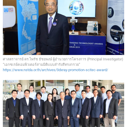
ศาสตราจารย์ ดร.ไพรัช ธัชยพงษ์ ผู้อำนวยการโครงการ (Principal Investigator)
“เอกซเรย์คอมพิวเตอร์สามมิติแบบลำรังสีทรงกรวย”
https://www.nstda.or.th/archives/3dxray-promotion-scitec-award/