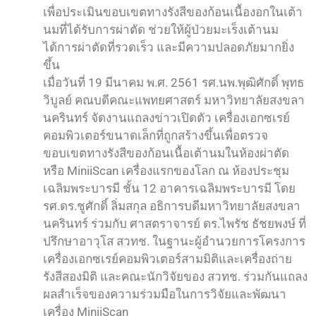
เพื่อประเมินขอบเขตทางรังสีของก้อนเนื้องอกในเต้า
นมที่ได้รับการผ่าตัด ช่วยให้ผู้ป่วยมะเร็งเต้านม
ได้การผ่าตัดที่รวดเร็ว และมีความปลอดภัยมากยิ่ง
ขึ้น
เมื่อวันที่ 19 มีนาคม พ.ศ. 2561 รศ.นพ.พุฒิศักดิ์ พุทธ
วิบูลย์ คณบดีคณะแพทยศาสตร์ มหาวิทยาลัยสงขลา
นครินทร์ จัดงานแถลงข่าวเปิดตัว เครื่องเอกซเรย์
คอมพิวเตอร์ขนาดเล็กที่ถูกสร้างขึ้นเพื่อตรวจ
ขอบเขตทางรังสีของก้อนเนื้อเต้านมในห้องผ่าตัด
หรือ MiniiScan เครื่องแรกของโลก ณ ห้องประชุม
เฉลิมพระบารมี ชั้น 12 อาคารเฉลิมพระบารมี โดย
รศ.ดร.ชูศักดิ์ ลิ่มสกุล อธิการบดีมหาวิทยาลัยสงขลา
นครินทร์ ร่วมกับ ศาสตราจารย์ ดร.ไพรัช ธัชยพงษ์ ที่
ปรึกษาอาวุโส สวทช. ในฐานะผู้อำนวยการโครงการ
เครื่องเอกซเรย์คอมพิวเตอร์สามมิติและเครื่องถ่าย
รังสีสองมิติ และคณะนักวิจัยของ สวทช. ร่วมกันแถลง
ผลสำเร็จของความร่วมมือในการวิจัยและพัฒนา
เครื่อง MiniiScan