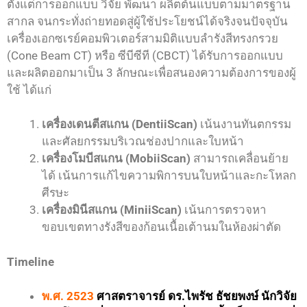
ตั้งแต่การออกแบบ วิจัย พัฒนา ผลิตต้นแบบตามมาตรฐาน
สากล จนกระทั่งถ่ายทอดสู่ผู้ใช้ประโยชน์ได้จริงจนปัจจุบัน
เครื่องเอกซเรย์คอมพิวเตอร์สามมิติแบบลำรังสีทรงกรวย
(Cone Beam CT) หรือ ซีบีซีที (CBCT) ได้รับการออกแบบ
และผลิตออกมาเป็น 3 ลักษณะเพื่อสนองความต้องการของผู้
ใช้ ได้แก่
เครื่องเดนตีสแกน (DentiiScan)
เน้นงานทันตกรรม
และศัลยกรรมบริเวณช่องปากและใบหน้า
เครื่องโมบีสแกน (MobiiScan)
สามารถเคลื่อนย้าย
ได้ เน้นการแก้ไขความพิการบนใบหน้าและกะโหลก
ศีรษะ
เครื่องมินีสแกน (MiniiScan)
เน้นการตรวจหา
ขอบเขตทางรังสีของก้อนเนื้อเต้านมในห้องผ่าตัด
Timeline
พ.ศ. 2523
ศาสตราจารย์ ดร.ไพรัช ธัชยพงษ์ นักวิจัย