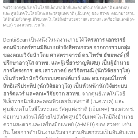
ทีมวิจัยจากศูนย์เทคโนโลยีอิเล็กทรอนิกส์และคอมพิวเตอร์แห่งชาติ (เนคเทค)
และ ศูนย์เทคโนโลยีโลหะและวัสดุแห่งชาติ (เอ็มเทค) ของ สวทช. ต่อมาบางส่วน
ได้ย้ายไปสังกัดศูนย์วิจัยเทคโนโลยีสิ่งอำนวยความสะดวกและเครื่องมือแพทย์ (A-
MED) ของ สวทช. เช่นกัน
DentiiScan เป็นหนึ่งในผลงานภายใต้
โครงการ เอกซเรย์
คอมพิวเตอร์สามมิติแบบลำรังสีทรงกรวย
จากการรวมกลุ่ม
ของคณะวิจัยนำโดย ศาสตราจารย์ ดร.ไพรัช ธัชยพงษ์ (ที่
ปรึกษาอาวุโส สวทช. และผู้เชี่ยวชาญพิเศษ) เป็นผู้อำนวย
การโครงการ, ดร.เสาวภาคย์ ธงวิจิตรมณี (นักวิจัยอาวุโส)
เป็นหัวหน้านักวิจัยระบบซอฟต์แวร์ และ ดร.กฤษณ์ไกรพ์
สิทธิเสรีประทีป (นักวิจัยอาวุโส) เป็นหัวหน้านักวิจัยระบบ
ฮาร์ดแวร์ และคณะวิจัยจาก สวทช.
จากศูนย์เทคโนโลยี
อิเล็กทรอนิกส์และคอมพิวเตอร์แห่งชาติ (เนคเทเค) และ
ศูนย์เทคโนโลยีโลหะและวัสดุแห่งชาติ (เอ็มเทค) ของสวทช.
ต่อมาบางส่วนได้ย้ายไปสังกัดศูนย์วิจัยเทคโนโลยีสิ่งอำนวย
ความสะดวกและเครื่องมือแพทย์ (A-MED) ของ สวทช. เช่น
กัน โดยการดำเนินงานเริ่มจากงานทันตกรรมเป็นอันดับแรก