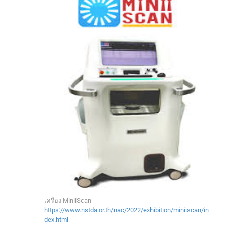
เครื่อง MiniiScan
https://www.nstda.or.th/nac/2022/exhibition/miniiscan/in
dex.html