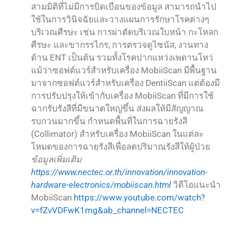
สามมิติที่ไม่มีการบิดเบือนของข้อมูล สามารถนำไป
ใช้ในการวินิจฉัยและวางแผนการรักษาโรคต่างๆ
บริเวณศีรษะ เช่น การผ่าตัดบริเวณใบหน้า กะโหลก
ศีรษะ และขากรรไกร, การตรวจดูไซนัส, งานทาง
ด้าน ENT เป็นต้น รวมทั้งโรคปากแหว่งเพดานโหว่
แม้ว่าซอฟต์แวร์สำหรับเครื่อง MobiiScan มีพื้นฐาน
มาจากซอฟต์แวร์สำหรับเครื่อง DentiiScan แต่ต้องมี
การปรับปรุงให้เข้ากับเครื่อง MobiiScan ที่มีการใช้
ฉากรับรังสีที่มีขนาดใหญ่ขึ้น ส่งผลให้มีสัญญาณ
รบกวนมากขึ้น กำหนดพื้นที่ในการฉายรังสี
(Collimator) สำหรับเครื่อง MobiiScan ในแต่ละ
โหมดของการฉายรังสีเพื่อลดปริมาณรังสีให้ผู้ป่วย
ข้อมูลเพิ่มเติม
https://www.nectec.or.th/innovation/innovation-
hardware-electronics/mobiiscan.html
วิดีโอแนะนำ
MobiiScan
https://www.youtube.com/watch?
v=fZvVDFwK1mg&ab_channel=NECTEC