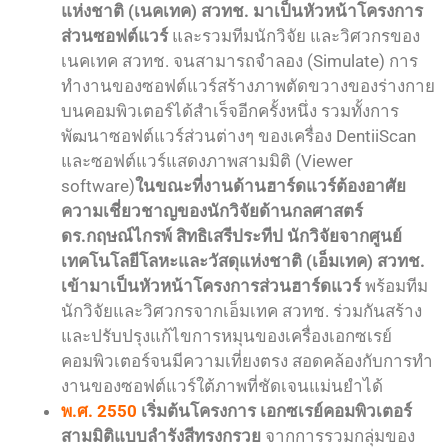
แห่งชาติ (เนคเทค) สวทช. มาเป็นหัวหน้าโครงการ
ส่วนซอฟต์แวร์
และรวมทีมนักวิจัย และวิศวกรของ
เนคเทค สวทช. จนสามารถจําลอง (Simulate) การ
ทํางานของซอฟต์แวร์สร้างภาพตัดขวางของร่างกาย
บนคอมพิวเตอร์ได้สําเร็จอีกครั้งหนึ่ง รวมทั้งการ
พัฒนาซอฟต์แวร์ส่วนต่างๆ ของเครื่อง DentiiScan
และซอฟต์แวร์แสดงภาพสามมิติ (Viewer
software)
ในขณะที่งานด้านฮาร์ดแวร์ต้องอาศัย
ความเชี่ยวชาญของนักวิจัยด้านกลศาสตร์
ดร.กฤษณ์ไกรพ์ สิทธิเสรีประทีป นักวิจัยจากศูนย์
เทคโนโลยีโลหะและวัสดุแห่งชาติ (เอ็มเทค) สวทช.
เข้ามาเป็นหัวหน้าโครงการส่วนฮาร์ดแวร์
พร้อมทีม
นักวิจัยและวิศวกรจากเอ็มเทค สวทช. ร่วมกันสร้าง
และปรับปรุงแก้ไขการหมุนของเครื่องเอกซเรย์
คอมพิวเตอร์จนมีความเที่ยงตรง สอดคล้องกับการทํา
งานของซอฟต์แวร์ใต้ภาพที่ชัดเจนแม่นยําได้
พ.ศ. 2550
เริ่มต้นโครงการ เอกซเรย์คอมพิวเตอร์
สามมิติแบบลำรังสีทรงกรวย
จากการรวมกลุ่มของ