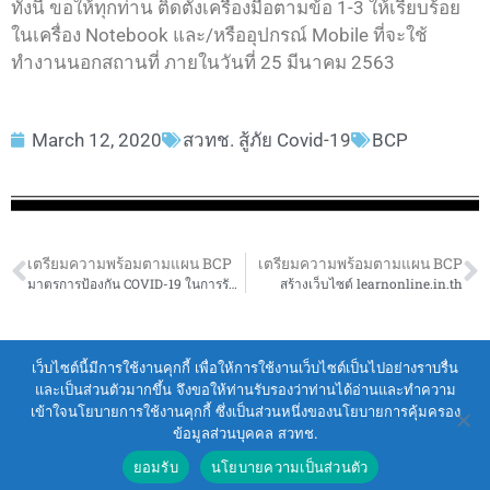
ทั้งนี้ ขอให้ทุกท่าน ติดตั้งเครื่องมือตามข้อ 1-3 ให้เรียบร้อย
ในเครื่อง Notebook และ/หรืออุปกรณ์ Mobile ที่จะใช้
ทำงานนอกสถานที่ ภายในวันที่ 25 มีนาคม 2563
March 12, 2020
สวทช. สู้ภัย Covid-19
BCP
เตรียมความพร้อมตามแผน BCP
เตรียมความพร้อมตามแผน BCP
มาตรการป้องกัน COVID-19 ในการรับสินค้าที่สั่งซื้อทางออนไลน์
สร้างเว็บไซต์ learnonline.in.th
Terms of Service
|
Personal Data Protection Policy
เว็บไซต์นี้มีการใช้งานคุกกี้ เพื่อให้การใช้งานเว็บไซต์เป็นไปอย่างราบรื่น
และเป็นส่วนตัวมากขึ้น จึงขอให้ท่านรับรองว่าท่านได้อ่านและทำความ
2021 สำนักงานพัฒนาวิทยาศาสตร์และ
เข้าใจนโยบายการใช้งานคุกกี้ ซึ่งเป็นส่วนหนึ่งของนโยบายการคุ้มครอง
เทคโนโลยีแห่งชาติ (สวทช.)
ข้อมูลส่วนบุคคล สวทช.
111 อุทยานวิทยาศาสตร์ประเทศไทย ถนนพหลโยธิน ตำบล
ยอมรับ
นโยบายความเป็นส่วนตัว
คลองหนึ่ง อำเภอคลองหลวง จังหวัดปทุมธานี 12120