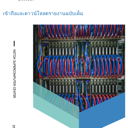
เข้าถึงและดาวน์โหลดรายงานฉบับเต็ม