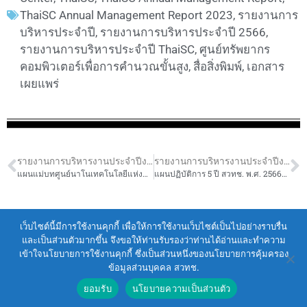
ThaiSC Annual Management Report 2023
,
รายงานการ
บริหารประจำปี
,
รายงานการบริหารประจำปี 2566
,
รายงานการบริหารประจำปี ThaiSC
,
ศูนย์ทรัพยากร
คอมพิวเตอร์เพื่อการคำนวณขั้นสูง
,
สื่อสิ่งพิมพ์
,
เอกสาร
เผยแพร่
รายงานการบริหารงานประจำปีงบประมาณ 2566 ศูนย์ทรัพยากรคอมพิวเตอร์เพื่อการคำนวณขั้นสูง
รายงานการบริหารงานประจำปีงบประมาณ 2566 ศูนย์ทรัพยากรคอมพิวเตอร์เพื่อการคำนวณขั้นสูง
แผนแม่บทศูนย์นาโนเทคโนโลยีแห่งชาติ พ.ศ. 2560-2564
แผนปฏิบัติการ 5 ปี สวทช. พ.ศ. 2566-2570 (ฉบับทบทวน ปีงบประมาณ พ.ศ. 2568)
Terms of Service
|
Personal Data Protection Policy
เว็บไซต์นี้มีการใช้งานคุกกี้ เพื่อให้การใช้งานเว็บไซต์เป็นไปอย่างราบรื่น
และเป็นส่วนตัวมากขึ้น จึงขอให้ท่านรับรองว่าท่านได้อ่านและทำความ
2021 สำนักงานพัฒนาวิทยาศาสตร์และ
เข้าใจนโยบายการใช้งานคุกกี้ ซึ่งเป็นส่วนหนึ่งของนโยบายการคุ้มครอง
เทคโนโลยีแห่งชาติ (สวทช.)
ข้อมูลส่วนบุคคล สวทช.
111 อุทยานวิทยาศาสตร์ประเทศไทย ถนนพหลโยธิน ตำบล
ยอมรับ
นโยบายความเป็นส่วนตัว
คลองหนึ่ง อำเภอคลองหลวง จังหวัดปทุมธานี 12120