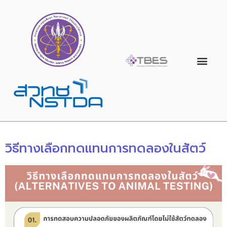
วิธีทางเลือกทดแทนการทดลองในสัตว์