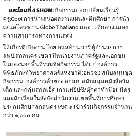
และโซนที่
4 SHOW:
กิจกรรมแลกเปลี่ยนเรียนรู้
ครู:Cool การนำเสนอผลงานแผนสะตีมศึกษา การนำ
เสนอโครงงาน Globe Thailand และ เวทีกลางแสดง
ความสามารถทางการแสดง
ให้เกียรติเปิดงาน โดย ดร.สท้าน วารี ผู้อำนวยการ
สพป.สกลนคร เขต 1 มีหน่วยงานภาครัฐและเอกชน
ในและนอกพื้นที่ร่วมจัดกิจกรรม ได้แก่ องค์การ
พิพิธภัณฑ์วิทยาศาสตร์แห่งชาติ(อพวช.) สนับสนุนชุด
กิจกรรม องค์การค้าของ สกสค. สนับสนุนหนังสือวัน
เด็ก และกลุ่มสกลเฮ็ด (กาแฟยิปซี/ตุ๊กตาทำมือ) มีครู
และนักเรียนในสังกัดสำนักงานเขตพื้นที่การศึกษา
ประถมศึกษาสกลนคร เขต ๑ เข้าร่วมกิจกรรมจำนวน
กว่า ๑,๐๐๐ คน