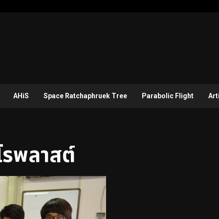
AHiS
Space Ratchaphruek Tree
Parabolic Flight
Art
โรพลาสต์