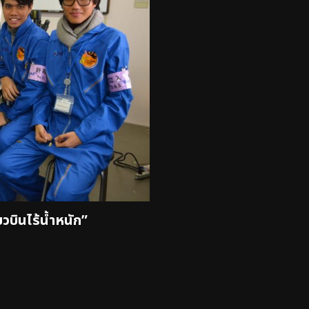
วบินไร้น้ำหนัก”