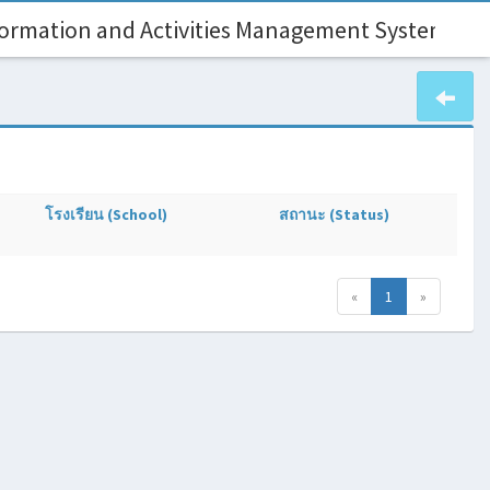
ormation and Activities Management System)
โรงเรียน (School)
สถานะ (Status)
(current)
«
1
»