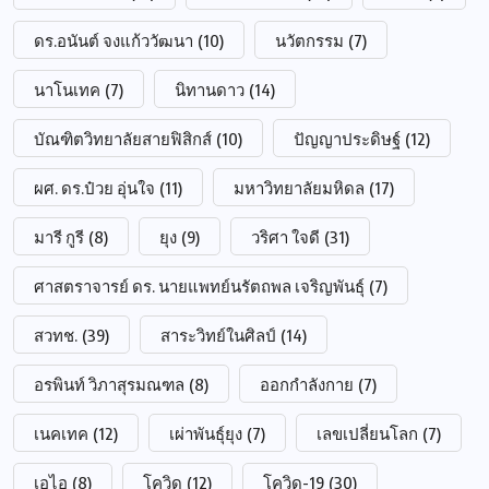
ดร.อนันต์ จงแก้ววัฒนา
(10)
นวัตกรรม
(7)
นาโนเทค
(7)
นิทานดาว
(14)
บัณฑิตวิทยาลัยสายฟิสิกส์
(10)
ปัญญาประดิษฐ์
(12)
ผศ. ดร.ป๋วย อุ่นใจ
(11)
มหาวิทยาลัยมหิดล
(17)
มารี กูรี
(8)
ยุง
(9)
วริศา ใจดี
(31)
ศาสตราจารย์ ดร. นายแพทย์นรัตถพล เจริญพันธุ์
(7)
สวทช.
(39)
สาระวิทย์ในศิลป์
(14)
อรพินท์ วิภาสุรมณฑล
(8)
ออกกำลังกาย
(7)
เนคเทค
(12)
เผ่าพันธุ์ยุง
(7)
เลขเปลี่ยนโลก
(7)
เอไอ
(8)
โควิด
(12)
โควิด-19
(30)