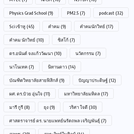
Physics Grad School
(9)
PM2.5
(7)
podcast
(32)
Sci เข้าหู
(45)
คำคม
(9)
คำคมนักวิทย์
(17)
คำคม นักวิทย์
(10)
ซิสโก้
(7)
ดร.อนันต์ จงแก้ววัฒนา
(10)
นวัตกรรม
(7)
นาโนเทค
(7)
นิทานดาว
(14)
บัณฑิตวิทยาลัยสายฟิสิกส์
(9)
ปัญญาประดิษฐ์
(12)
ผศ. ดร.ป๋วย อุ่นใจ
(11)
มหาวิทยาลัยมหิดล
(17)
มารี กูรี
(8)
ยุง
(9)
วริศา ใจดี
(30)
ศาสตราจารย์ ดร. นายแพทย์นรัตถพล เจริญพันธุ์
(7)
สวทช.
(39)
สาระวิทย์ในศิลป์
(14)