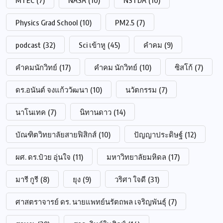
Physics Grad School
(10)
PM2.5
(7)
podcast
(32)
Sci เข้าหู
(45)
คำคม
(9)
คำคมนักวิทย์
(17)
คำคม นักวิทย์
(10)
ซิสโก้
(7)
ดร.อนันต์ จงแก้ววัฒนา
(10)
นวัตกรรม
(7)
นาโนเทค
(7)
นิทานดาว
(14)
บัณฑิตวิทยาลัยสายฟิสิกส์
(10)
ปัญญาประดิษฐ์
(12)
ผศ. ดร.ป๋วย อุ่นใจ
(11)
มหาวิทยาลัยมหิดล
(17)
มารี กูรี
(8)
ยุง
(9)
วริศา ใจดี
(31)
ศาสตราจารย์ ดร. นายแพทย์นรัตถพล เจริญพันธุ์
(7)