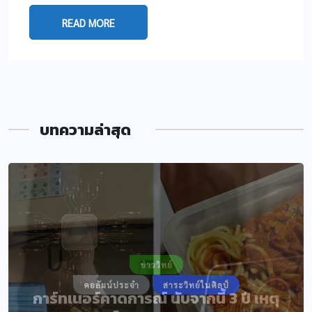
READ MORE
บทความล่าสุด
ข่าววิทย์
คอลัมน์ประจำ
สาระวิทย์ในศิลป์
การ์ทเนอร์คาดการณ์ นับจากนี้ 3 ปี เหตุ