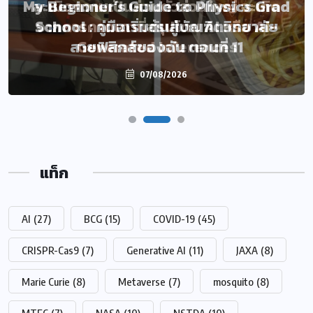
My Beginner’s Guide to Physics Grad
ละเมิดความเป็นส่วนตัวส่วนใหญ่ จะเกิด
School : คู่มือเริ่มต้นสู่บัณฑิตวิทยาลัย
จากการคาดเดาที่สรุปโดย AI หรือ AI-
สายฟิสิกส์ของฉัน ตอนที่ 11
Generated Inferences
07/08/2026
07/08/2026
แท็ก
AI
(27)
BCG
(15)
COVID-19
(45)
CRISPR-Cas9
(7)
Generative AI
(11)
JAXA
(8)
Marie Curie
(8)
Metaverse
(7)
mosquito
(8)
MTEC
(7)
NASA
(10)
NSTDA
(10)