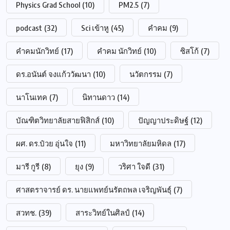
Physics Grad School
(10)
PM2.5
(7)
podcast
(32)
Sci เข้าหู
(45)
คำคม
(9)
คำคมนักวิทย์
(17)
คำคม นักวิทย์
(10)
ซิสโก้
(7)
ดร.อนันต์ จงแก้ววัฒนา
(10)
นวัตกรรม
(7)
นาโนเทค
(7)
นิทานดาว
(14)
บัณฑิตวิทยาลัยสายฟิสิกส์
(10)
ปัญญาประดิษฐ์
(12)
ผศ. ดร.ป๋วย อุ่นใจ
(11)
มหาวิทยาลัยมหิดล
(17)
มารี กูรี
(8)
ยุง
(9)
วริศา ใจดี
(31)
ศาสตราจารย์ ดร. นายแพทย์นรัตถพล เจริญพันธุ์
(7)
สวทช.
(39)
สาระวิทย์ในศิลป์
(14)