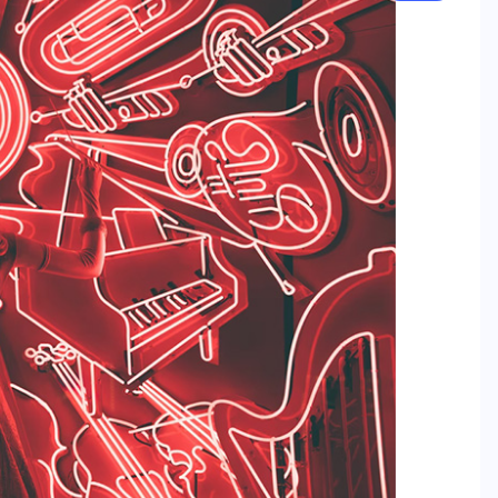
ข่าววิทย์
การ์ทเนอร์คาดการณ์ นับจากนี้ 3 ปี
เหตุละเมิดความเป็นส่วนตัวส่วน
ใหญ่ จะเกิดจากการคาดเดาที่สรุป
โดย AI หรือ AI-Generated
Inferences
07/08/2026