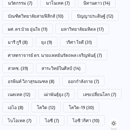
นวัตกรรม
(7)
นาโนเทค
(7)
นิทานดาว
(14)
บัณฑิตวิทยาลัยสายฟิสิกส์
(10)
ปัญญาประดิษฐ์
(12)
ผศ. ดร.ป๋วย อุ่นใจ
(11)
มหาวิทยาลัยมหิดล
(17)
มารี กูรี
(8)
ยุง
(9)
วริศา ใจดี
(31)
ศาสตราจารย์ ดร. นายแพทย์นรัตถพล เจริญพันธุ์
(7)
สวทช.
(39)
สาระวิทย์ในศิลป์
(14)
อรพินท์ วิภาสุรมณฑล
(8)
ออกกำลังกาย
(7)
เนคเทค
(12)
เผ่าพันธุ์ยุง
(7)
เลขเปลี่ยนโลก
(7)
เอไอ
(8)
โควิด
(12)
โควิด-19
(30)
ไบโอเทค
(7)
ไอซี
(7)
ไอซี วริศา
(10)