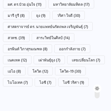
ผศ. ดร.ป๋วย อุ่นใจ
(11)
มหาวิทยาลัยมหิดล
(17)
มารี กูรี
(8)
ยุง
(9)
วริศา ใจดี
(30)
ศาสตราจารย์ ดร. นายแพทย์นรัตถพล เจริญพันธุ์
(7)
สวทช.
(39)
สาระวิทย์ในศิลป์
(14)
อรพินท์ วิภาสุรมณฑล
(8)
ออกกำลังกาย
(7)
เนคเทค
(12)
เผ่าพันธุ์ยุง
(7)
เลขเปลี่ยนโลก
(7)
เอไอ
(8)
โควิด
(12)
โควิด-19
(30)
ไบโอเทค
(7)
ไอซี
(7)
ไอซี วริศา
(9)