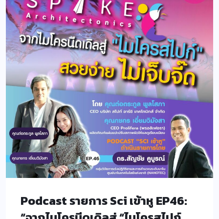
Podcast รายการ Sci เข้าหู EP46:
“จากไมโครนีดเดิลสู่ “ไมโครสไปก์