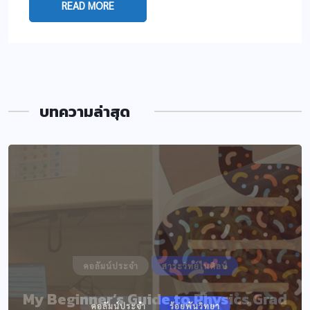
READ MORE
บทความล่าสุด
คอลัมน์ประจำ
สาระวิทย์ในศิลป์
My Beginner’s Guide to Physics Grad
คอลัมน์ประจำ
ร้อยพันวิทยา