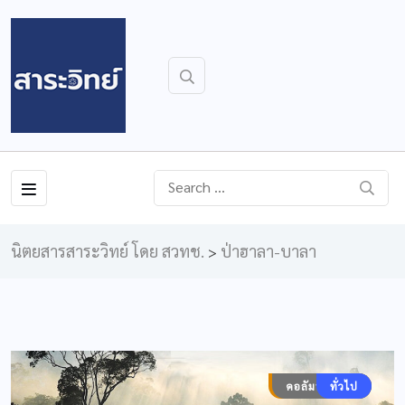
นิตยสารสาระวิทย์ โดย สวทช.
ป่าฮาลา-บาลา
>
COVER STORY
คอลัมน์ประจำ
ทั่วไป