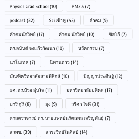
Physics Grad School
(10)
PM2.5
(7)
podcast
(32)
Sci เข้าหู
(45)
คำคม
(9)
คำคมนักวิทย์
(17)
คำคม นักวิทย์
(10)
ซิสโก้
(7)
ดร.อนันต์ จงแก้ววัฒนา
(10)
นวัตกรรม
(7)
นาโนเทค
(7)
นิทานดาว
(14)
บัณฑิตวิทยาลัยสายฟิสิกส์
(10)
ปัญญาประดิษฐ์
(12)
ผศ. ดร.ป๋วย อุ่นใจ
(11)
มหาวิทยาลัยมหิดล
(17)
มารี กูรี
(8)
ยุง
(9)
วริศา ใจดี
(31)
ศาสตราจารย์ ดร. นายแพทย์นรัตถพล เจริญพันธุ์
(7)
สวทช.
(39)
สาระวิทย์ในศิลป์
(14)