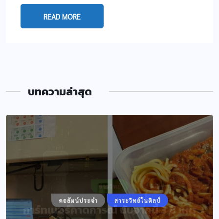
READ MORE
บทความล่าสุด
ข่าววิทย์
คอลัมน์ประจำ
สาระวิทย์ในศิลป์
การ์ทเนอร์คาดการณ์ นับจากนี้ 3 ปี เหตุ