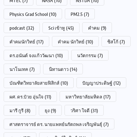
MTEC
(7)
NASA
(10)
NSTDA
(10)
Physics Grad School
(10)
PM2.5
(7)
podcast
(32)
Sci เข้าหู
(45)
คำคม
(9)
คำคมนักวิทย์
(17)
คำคม นักวิทย์
(10)
ซิสโก้
(7)
ดร.อนันต์ จงแก้ววัฒนา
(10)
นวัตกรรม
(7)
นาโนเทค
(7)
นิทานดาว
(14)
บัณฑิตวิทยาลัยสายฟิสิกส์
(10)
ปัญญาประดิษฐ์
(12)
ผศ. ดร.ป๋วย อุ่นใจ
(11)
มหาวิทยาลัยมหิดล
(17)
มารี กูรี
(8)
ยุง
(9)
วริศา ใจดี
(31)
ศาสตราจารย์ ดร. นายแพทย์นรัตถพล เจริญพันธุ์
(7)