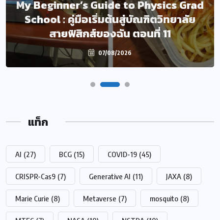
My Beginner’s Guide to Physics Grad
ละเมิดความเป็นส่วนตัวส่วนใหญ่ จะเกิด
School : คู่มือเริ่มต้นสู่บัณฑิตวิทยาลัย
จากการคาดเดาที่สรุปโดย AI หรือ AI-
สายฟิสิกส์ของฉัน ตอนที่ 11
Generated Inferences
07/08/2026
07/08/2026
แท็ก
AI
(27)
BCG
(15)
COVID-19
(45)
CRISPR-Cas9
(7)
Generative AI
(11)
JAXA
(8)
Marie Curie
(8)
Metaverse
(7)
mosquito
(8)