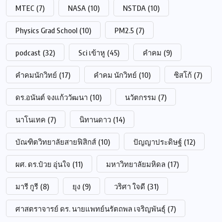
MTEC
(7)
NASA
(10)
NSTDA
(10)
Physics Grad School
(10)
PM2.5
(7)
podcast
(32)
Sci เข้าหู
(45)
คำคม
(9)
คำคมนักวิทย์
(17)
คำคม นักวิทย์
(10)
ซิสโก้
(7)
ดร.อนันต์ จงแก้ววัฒนา
(10)
นวัตกรรม
(7)
นาโนเทค
(7)
นิทานดาว
(14)
บัณฑิตวิทยาลัยสายฟิสิกส์
(10)
ปัญญาประดิษฐ์
(12)
ผศ. ดร.ป๋วย อุ่นใจ
(11)
มหาวิทยาลัยมหิดล
(17)
มารี กูรี
(8)
ยุง
(9)
วริศา ใจดี
(31)
ศาสตราจารย์ ดร. นายแพทย์นรัตถพล เจริญพันธุ์
(7)