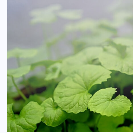
ข่าววิทย์
MIT ร่วมมือ Samsung ปลดล็อก
ขีดจำกัดไดโอดเปล่งแสงควอน
ตัมดอต ยืดอายุการใช้งานพุ่ง
5,000 เท่า พร้อมปฏิวัติจอภาพยุค
ศ
ใหม่
04/08/2026