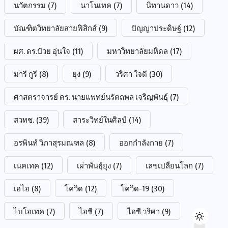
นวัตกรรม
(7)
นาโนเทค
(7)
นิทานดาว
(14)
บัณฑิตวิทยาลัยสายฟิสิกส์
(9)
ปัญญาประดิษฐ์
(12)
ผศ. ดร.ป๋วย อุ่นใจ
(11)
มหาวิทยาลัยมหิดล
(17)
มารี กูรี
(8)
ยุง
(9)
วริศา ใจดี
(30)
ศาสตราจารย์ ดร. นายแพทย์นรัตถพล เจริญพันธุ์
(7)
สวทช.
(39)
สาระวิทย์ในศิลป์
(14)
อรพินท์ วิภาสุรมณฑล
(8)
ออกกำลังกาย
(7)
เนคเทค
(12)
เผ่าพันธุ์ยุง
(7)
เลขเปลี่ยนโลก
(7)
เอไอ
(8)
โควิด
(12)
โควิด-19
(30)
ไบโอเทค
(7)
ไอซี
(7)
ไอซี วริศา
(9)