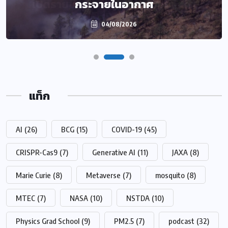
กระจายในอากาศ
04/08/2026
แท็ก
AI
(26)
BCG
(15)
COVID-19
(45)
CRISPR-Cas9
(7)
Generative AI
(11)
JAXA
(8)
Marie Curie
(8)
Metaverse
(7)
mosquito
(8)
MTEC
(7)
NASA
(10)
NSTDA
(10)
Physics Grad School
(9)
PM2.5
(7)
podcast
(32)