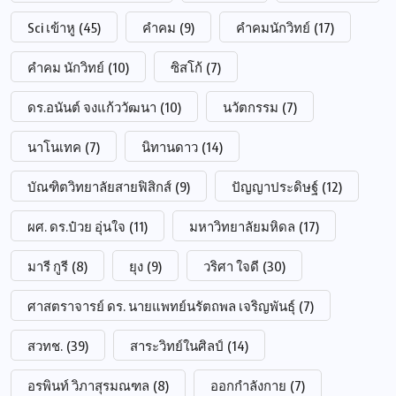
Sci เข้าหู
(45)
คำคม
(9)
คำคมนักวิทย์
(17)
คำคม นักวิทย์
(10)
ซิสโก้
(7)
ดร.อนันต์ จงแก้ววัฒนา
(10)
นวัตกรรม
(7)
นาโนเทค
(7)
นิทานดาว
(14)
บัณฑิตวิทยาลัยสายฟิสิกส์
(9)
ปัญญาประดิษฐ์
(12)
ผศ. ดร.ป๋วย อุ่นใจ
(11)
มหาวิทยาลัยมหิดล
(17)
มารี กูรี
(8)
ยุง
(9)
วริศา ใจดี
(30)
ศาสตราจารย์ ดร. นายแพทย์นรัตถพล เจริญพันธุ์
(7)
สวทช.
(39)
สาระวิทย์ในศิลป์
(14)
อรพินท์ วิภาสุรมณฑล
(8)
ออกกำลังกาย
(7)