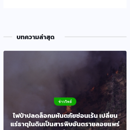
บทความล่าสุด
ข่าววิทย์
ไฟป่าปลดล็อกมหันตภัยซ่อนเร้น เปลี่ยน
แร่ธาตุในดินเป็นสารพิษอันตรายลอยแพร่