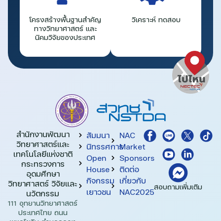
โครงสร้างพื้นฐานสำคัญ
วิเคราะห์ ทดสอบ
ทางวิทยาศาสตร์ และ
นิคมวิจัยของประเทศ
สำนักงานพัฒนา
สัมมนา
NAC
วิทยาศาสตร์และ
นิทรรศการ
Market
เทคโนโลยีแห่งชาติ​
Open
Sponsors
กระทรวงการ
House
ติดต่อ
อุดมศึกษา
กิจกรรม
เกี่ยวกับ
วิทยาศาสตร์ วิจัยและ
สอบถามเพิ่มเติม
เยาวชน
NAC2025
นวัตกรรม
111 อุทยานวิทยาศาสตร์
ประเทศไทย ถนน