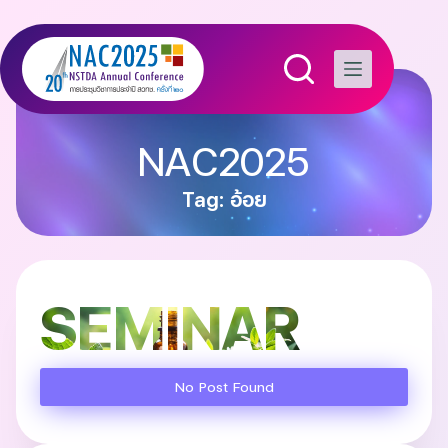
NAC2025
Tag: อ้อย
SEMINAR
No Post Found