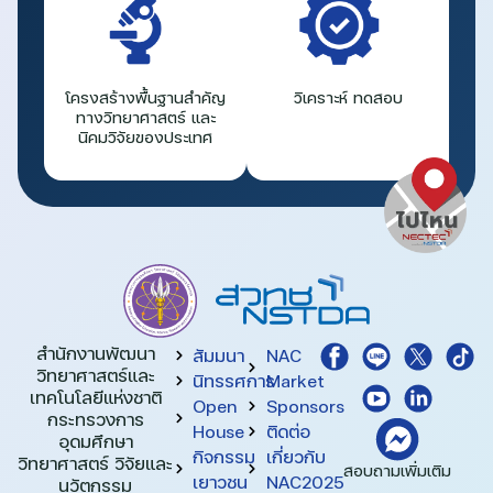
โครงสร้างพื้นฐานสำคัญ
วิเคราะห์ ทดสอบ
ทางวิทยาศาสตร์ และ
นิคมวิจัยของประเทศ
สำนักงานพัฒนา
สัมมนา
NAC
วิทยาศาสตร์และ
นิทรรศการ
Market
เทคโนโลยีแห่งชาติ​
Open
Sponsors
กระทรวงการ
House
ติดต่อ
อุดมศึกษา
กิจกรรม
เกี่ยวกับ
วิทยาศาสตร์ วิจัยและ
สอบถามเพิ่มเติม
เยาวชน
NAC2025
นวัตกรรม