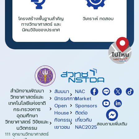
โครงสร้างพื้นฐานสำคัญ
วิเคราะห์ ทดสอบ
ทางวิทยาศาสตร์ และ
นิคมวิจัยของประเทศ
สำนักงานพัฒนา
สัมมนา
NAC
วิทยาศาสตร์และ
นิทรรศการ
Market
เทคโนโลยีแห่งชาติ​
Open
Sponsors
กระทรวงการ
House
ติดต่อ
อุดมศึกษา
กิจกรรม
เกี่ยวกับ
วิทยาศาสตร์ วิจัยและ
สอบถามเพิ่มเติม
เยาวชน
NAC2025
นวัตกรรม
111 อุทยานวิทยาศาสตร์