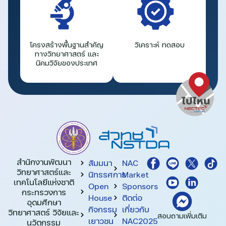
โครงสร้างพื้นฐานสำคัญ
วิเคราะห์ ทดสอบ
ทางวิทยาศาสตร์ และ
นิคมวิจัยของประเทศ
สำนักงานพัฒนา
สัมมนา
NAC
วิทยาศาสตร์และ
นิทรรศการ
Market
เทคโนโลยีแห่งชาติ​
Open
Sponsors
กระทรวงการ
House
ติดต่อ
อุดมศึกษา
กิจกรรม
เกี่ยวกับ
วิทยาศาสตร์ วิจัยและ
สอบถามเพิ่มเติม
เยาวชน
NAC2025
นวัตกรรม