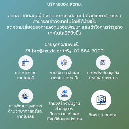
บริการของ สวทช.
สวทช. สนับสนุนผู้ประกอบการธุรกิจเทคโนโลยีและนวัตกรรม
สามารถเข้าถึงเทคโนโลยีได้ง่ายขึ้น
ลดความเสี่ยงของการลงทุนวิจัยพัฒนา และเข้าใจการทำธุรกิจ
เทคโนโลยีดียิ่งขึ้น
ฝ่ายธุรกิจสัมพันธ์:
brc@nstda.or.th
02 564 8000
การถ่ายทอด
การเงิน ภาษี และ
กลไกส่งเสริมธุรกิจ
เทคโนโลยี
มาตรการส่งเสริม
SMEs/ Start-up
โครงสร้างพื้นฐาน
การพัฒนาบุคลากร
สำคัญทาง
ด้านวิทยาศาสตร์และ
วิทยาศาสตร์ และ
วิเคราะห์ ทดสอบ
เทคโนโลยี
นิคมวิจัยของประเทศ