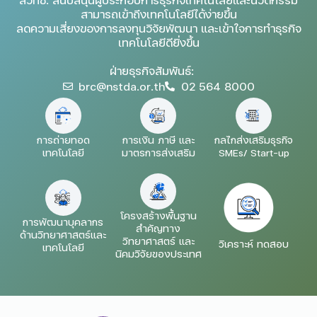
สามารถเข้าถึงเทคโนโลยีได้ง่ายขึ้น
ลดความเสี่ยงของการลงทุนวิจัยพัฒนา และเข้าใจการทำธุรกิจ
เทคโนโลยีดียิ่งขึ้น
ฝ่ายธุรกิจสัมพันธ์:
brc@nstda.or.th
02 564 8000
การถ่ายทอด
การเงิน ภาษี และ
กลไกส่งเสริมธุรกิจ
เทคโนโลยี
มาตรการส่งเสริม
SMEs/ Start-up
โครงสร้างพื้นฐาน
การพัฒนาบุคลากร
สำคัญทาง
ด้านวิทยาศาสตร์และ
วิทยาศาสตร์ และ
วิเคราะห์ ทดสอบ
เทคโนโลยี
นิคมวิจัยของประเทศ