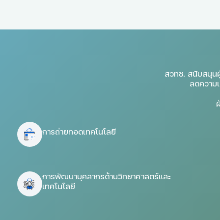
สวทช. สนับสนุนผ
ลดความเส
ฝ
การถ่ายทอดเทคโนโลยี
การพัฒนาบุคลากรด้านวิทยาศาสตร์และ
เทคโนโลยี