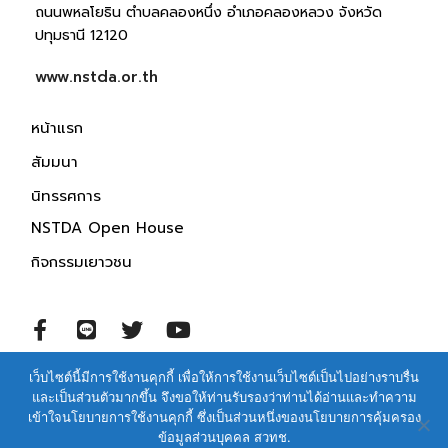
ถนนพหลโยธิน ตำบลคลองหนึ่ง อำเภอคลองหลวง จังหวัด
ปทุมธานี 12120
www.nstda.or.th
หน้าแรก
สัมมนา
นิทรรศการ
NSTDA Open House
กิจกรรมเยาวชน
เว็บไซต์นี้มีการใช้งานคุกกี้ เพื่อให้การใช้งานเว็บไซต์เป็นไปอย่างราบรื่น
© 2021 สำนักงานพัฒนาวิทยาศาสตร์และเทคโนโลยีแห่งชาติ
และเป็นส่วนตัวมากขึ้น จึงขอให้ท่านรับรองว่าท่านได้อ่านและทำความ
สงวนสิทธิ์ทุกประการ
เข้าใจนโยบายการใช้งานคุกกี้ ซึ่งเป็นส่วนหนึ่งของนโยบายการคุ้มครอง
ข้อมูลส่วนบุคคล สวทช.