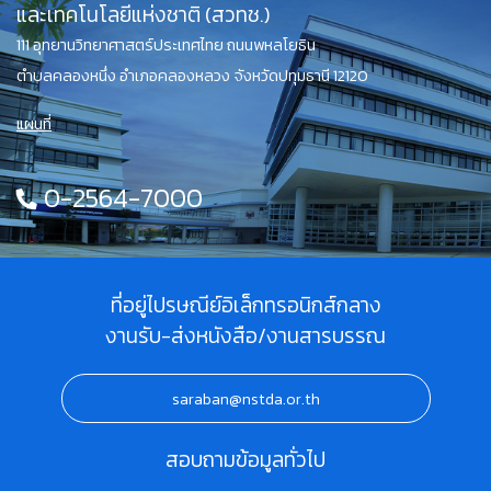
และเทคโนโลยีแห่งชาติ (สวทช.)
111 อุทยานวิทยาศาสตร์ประเทศไทย ถนนพหลโยธิน
ตำบลคลองหนึ่ง อำเภอคลองหลวง จังหวัดปทุมธานี 12120
แผนที่
0-2564-7000
ที่อยู่ไปรษณีย์อิเล็กทรอนิกส์กลาง
งานรับ-ส่งหนังสือ/งานสารบรรณ
saraban@nstda.or.th
สอบถามข้อมูลทั่วไป