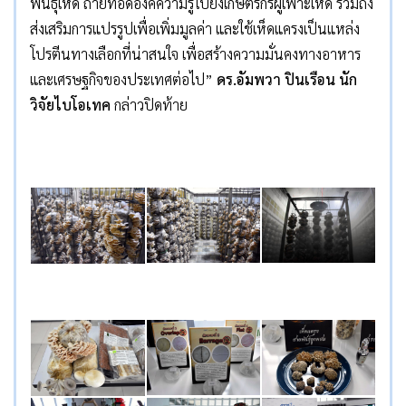
พันธุ์เห็ด ถ่ายทอดองค์ความรู้ไปยังเกษตรกรผู้เพาะเห็ด รวมถึง
ส่งเสริมการแปรรูปเพื่อเพิ่มมูลค่า และใช้เห็ดแครงเป็นแหล่ง
โปรตีนทางเลือกที่น่าสนใจ เพื่อสร้างความมั่นคงทางอาหาร
และเศรษฐกิจของประเทศต่อไป”
ดร.อัมพวา ปินเรือน นัก
วิจัยไบโอเทค
กล่าวปิดท้าย