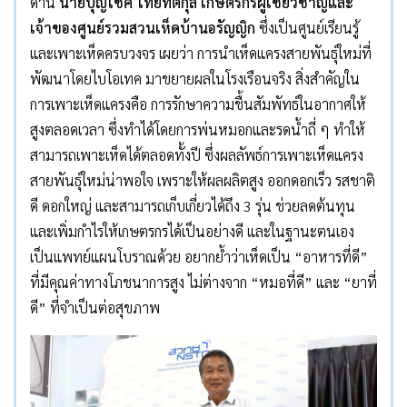
ด้าน
นายบุญโชค ไทยทัตกุล เกษตรกรผู้เชี่ยวชาญและ
เจ้าของศูนย์รวมสวนเห็ดบ้านอรัญญิก
ซึ่งเป็นศูนย์เรียนรู้
และเพาะเห็ดครบวงจร เผยว่า การนำเห็ดแครงสายพันธุ์ใหม่ที่
พัฒนาโดยไบโอเทค มาขยายผลในโรงเรือนจริง สิ่งสำคัญใน
การเพาะเห็ดแครงคือ การรักษาความชื้นสัมพัทธ์ในอากาศให้
สูงตลอดเวลา ซึ่งทำได้โดยการพ่นหมอกและรดน้ำถี่ ๆ ทำให้
สามารถเพาะเห็ดได้ตลอดทั้งปี ซึ่งผลลัพธ์การเพาะเห็ดแครง
สายพันธุ์ใหม่น่าพอใจ เพราะให้ผลผลิตสูง ออกดอกเร็ว รสชาติ
ดี ดอกใหญ่ และสามารถเก็บเกี่ยวได้ถึง 3 รุ่น ช่วยลดต้นทุน
และเพิ่มกำไรให้เกษตรกรได้เป็นอย่างดี และในฐานะตนเอง
เป็นแพทย์แผนโบราณด้วย อยากย้ำว่าเห็ดเป็น “อาหารที่ดี”
ที่มีคุณค่าทางโภชนาการสูง ไม่ต่างจาก “หมอที่ดี” และ “ยาที่
ดี” ที่จำเป็นต่อสุขภาพ