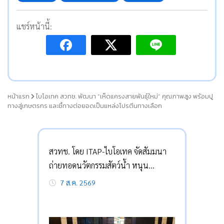
แชร์หน้านี้:
หน้าแรก
ไบโอเทค สวทช. พัฒนา “เห็ดแครงสายพันธุ์ใหม่” คุณภาพสูง พร้อมปู
ทางสู่เกษตรกร และชี้ทางต่อยอดเป็นแหล่งโปรตีนทางเลือก
สวทช. โดย ITAP-ไบโอเทค จัดสัมมนา
ถ่ายทอดนวัตกรรมสัตว์น้ำ หนุน
เกษตรกรลดต้นทุน-กู้วิกฤต
7 ส.ค. 2569