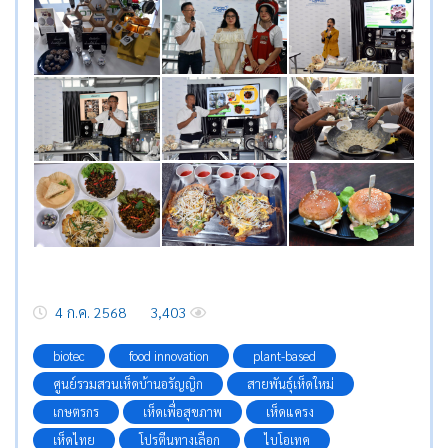
4 ก.ค. 2568
3,403
biotec
food innovation
plant-based
ศูนย์รวมสวนเห็ดบ้านอรัญญิก
สายพันธุ์เห็ดใหม่
เกษตรกร
เห็ดเพื่อสุขภาพ
เห็ดแครง
เห็ดไทย
โปรตีนทางเลือก
ไบโอเทค