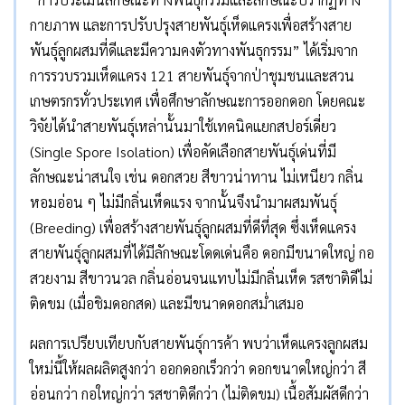
กายภาพ และการปรับปรุงสายพันธุ์เห็ดแครงเพื่อสร้างสาย
พันธุ์ลูกผสมที่ดีและมีความคงตัวทางพันธุกรรม” ได้เริ่มจาก
การรวบรวมเห็ดแครง 121 สายพันธุ์จากป่าชุมชนและสวน
เกษตรกรทั่วประเทศ เพื่อศึกษาลักษณะการออกดอก โดยคณะ
วิจัยได้นำสายพันธุ์เหล่านั้นมาใช้เทคนิคแยกสปอร์เดี่ยว
(Single Spore Isolation) เพื่อคัดเลือกสายพันธุ์เด่นที่มี
ลักษณะน่าสนใจ เช่น ดอกสวย สีขาวน่าทาน ไม่เหนียว กลิ่น
หอมอ่อน ๆ ไม่มีกลิ่นเห็ดแรง จากนั้นจึงนำมาผสมพันธุ์
(Breeding) เพื่อสร้างสายพันธุ์ลูกผสมที่ดีที่สุด ซึ่งเห็ดแครง
สายพันธุ์ลูกผสมที่ได้มีลักษณะโดดเด่นคือ ดอกมีขนาดใหญ่ กอ
สวยงาม สีขาวนวล กลิ่นอ่อนจนแทบไม่มีกลิ่นเห็ด รสชาติดีไม่
ติดขม (เมื่อชิมดอกสด) และมีขนาดดอกสม่ำเสมอ
ผลการเปรียบเทียบกับสายพันธุ์การค้า พบว่าเห็ดแครงลูกผสม
ใหม่นี้ให้ผลผลิตสูงกว่า ออกดอกเร็วกว่า ดอกขนาดใหญ่กว่า สี
อ่อนกว่า กอใหญ่กว่า รสชาติดีกว่า (ไม่ติดขม) เนื้อสัมผัสดีกว่า