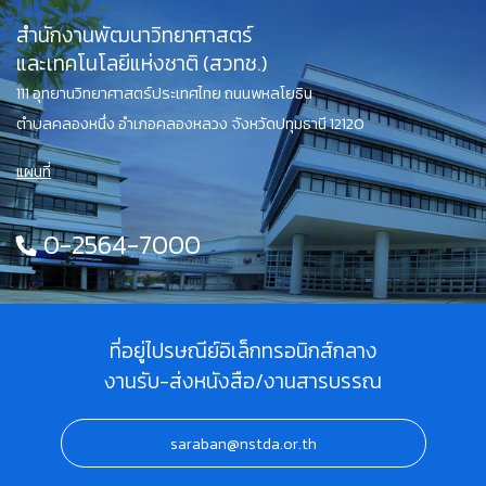
สำนักงานพัฒนาวิทยาศาสตร์
และเทคโนโลยีแห่งชาติ (สวทช.)
111 อุทยานวิทยาศาสตร์ประเทศไทย ถนนพหลโยธิน
ตำบลคลองหนึ่ง อำเภอคลองหลวง จังหวัดปทุมธานี 12120
แผนที่
0-2564-7000
ที่อยู่ไปรษณีย์อิเล็กทรอนิกส์กลาง
งานรับ-ส่งหนังสือ/งานสารบรรณ
saraban@nstda.or.th