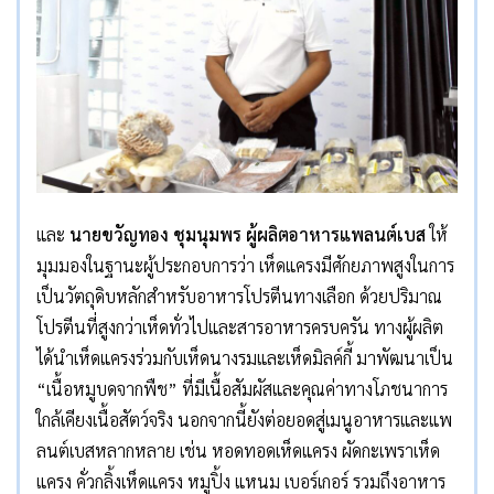
และ
นายขวัญทอง ชุมนุมพร ผู้ผลิตอาหารแพลนต์เบส
ให้
มุมมองในฐานะผู้ประกอบการว่า เห็ดแครงมีศักยภาพสูงในการ
เป็นวัตถุดิบหลักสำหรับอาหารโปรตีนทางเลือก ด้วยปริมาณ
โปรตีนที่สูงกว่าเห็ดทั่วไปและสารอาหารครบครัน ทางผู้ผลิต
ได้นำเห็ดแครงร่วมกับเห็ดนางรมและเห็ดมิลค์กี้ มาพัฒนาเป็น
“เนื้อหมูบดจากพืช” ที่มีเนื้อสัมผัสและคุณค่าทางโภชนาการ
ใกล้เคียงเนื้อสัตว์จริง นอกจากนี้ยังต่อยอดสู่เมนูอาหารและแพ
ลนต์เบสหลากหลาย เช่น หอดทอดเห็ดแครง ผัดกะเพราเห็ด
แครง คั่วกลิ้งเห็ดแครง หมูปิ้ง แหนม เบอร์เกอร์ รวมถึงอาหาร