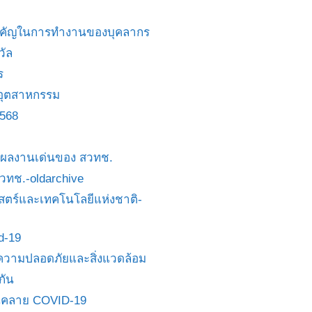
สำคัญในการทำงานของบุคลากร
วัล
ร
อุตสาหกรรม
2568
ย/ผลงานเด่นของ สวทช.
 สวทช.-oldarchive
ตร์และเทคโนโลยีแห่งชาติ-
id-19
วามปลอดภัยและสิ่งแวดล้อม
กัน
นคลาย COVID-19