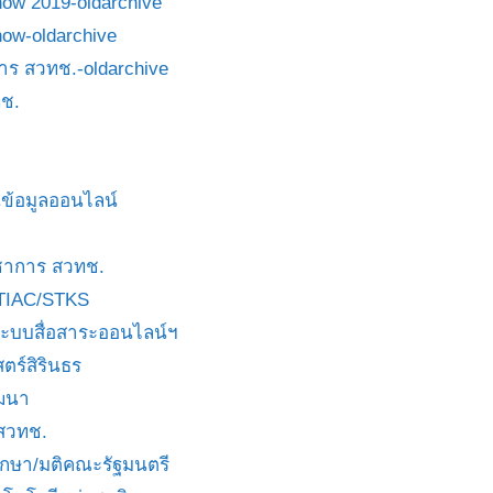
how 2019-oldarchive
how-oldarchive
าร สวทช.-oldarchive
ช.
ข้อมูลออนไลน์
ชาการ สวทช.
TIAC/STKS
ะบบสื่อสาระออนไลน์ฯ
ตร์สิรินธร
ัฒนา
 สวทช.
บกษา/มติคณะรัฐมนตรี