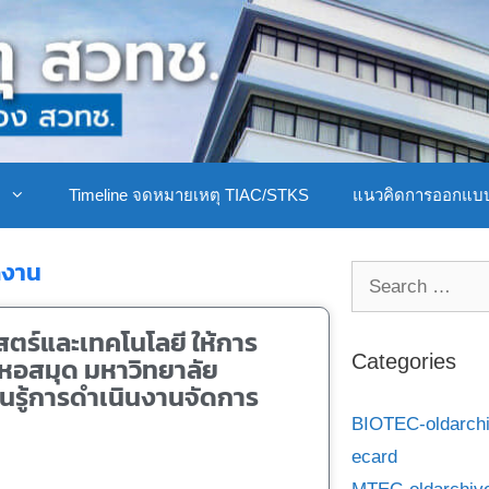
ิ
Timeline จดหมายเหตุ TIAC/STKS
แนวคิดการออกแบ
ูงาน
สตร์และเทคโนโลยี ให้การ
หอสมุด มหาวิทยาลัย
Categories
นรู้การดำเนินงานจัดการ
BIOTEC-oldarch
ecard