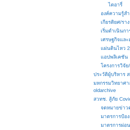
ไดอารี่
องค์ความรู้
เกียรติยศ/ราง
เริ่มดำเนินกา
เศรษฐกิจและ
แผ่นดินไหว 
แอปพลิเคชัน
โครงการวิจั
ประวัติผู้บริหาร
มหกรรมวิทยาศาส
oldarchive
สวทช. สู้ภัย Cov
จดหมายข่าวค
มาตรการป้อง
มาตรการผ่อ