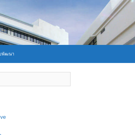
บพัฒนา
ive