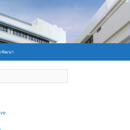
บพัฒนา
ive