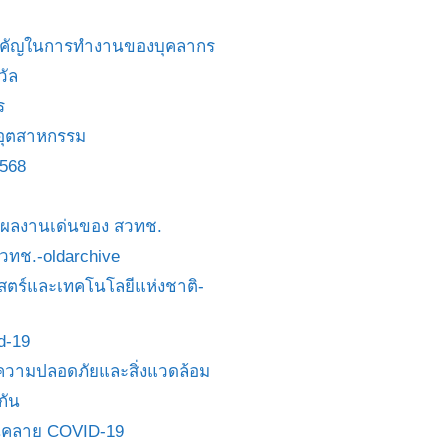
สำคัญในการทำงานของบุคลากร
วัล
ร
อุตสาหกรรม
2568
ย/ผลงานเด่นของ สวทช.
 สวทช.-oldarchive
ตร์และเทคโนโลยีแห่งชาติ-
id-19
วามปลอดภัยและสิ่งแวดล้อม
กัน
นคลาย COVID-19