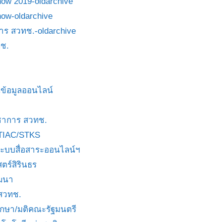
how 2019-oldarchive
how-oldarchive
าร สวทช.-oldarchive
ช.
ข้อมูลออนไลน์
ชาการ สวทช.
TIAC/STKS
ะบบสื่อสาระออนไลน์ฯ
ตร์สิรินธร
ัฒนา
 สวทช.
บกษา/มติคณะรัฐมนตรี