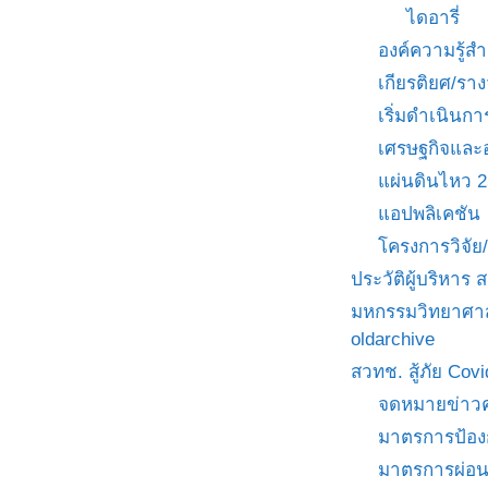
ไดอารี่
องค์ความรู้
เกียรติยศ/ราง
เริ่มดำเนินกา
เศรษฐกิจและ
แผ่นดินไหว 
แอปพลิเคชัน
โครงการวิจั
ประวัติผู้บริหาร
มหกรรมวิทยาศาส
oldarchive
สวทช. สู้ภัย Cov
จดหมายข่าวค
มาตรการป้อง
มาตรการผ่อ