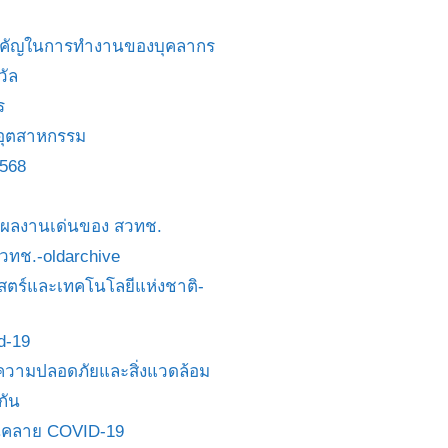
สำคัญในการทำงานของบุคลากร
วัล
ร
อุตสาหกรรม
2568
ย/ผลงานเด่นของ สวทช.
 สวทช.-oldarchive
ตร์และเทคโนโลยีแห่งชาติ-
id-19
วามปลอดภัยและสิ่งแวดล้อม
กัน
นคลาย COVID-19