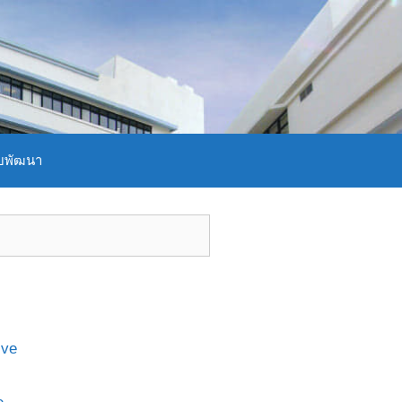
บพัฒนา
ive