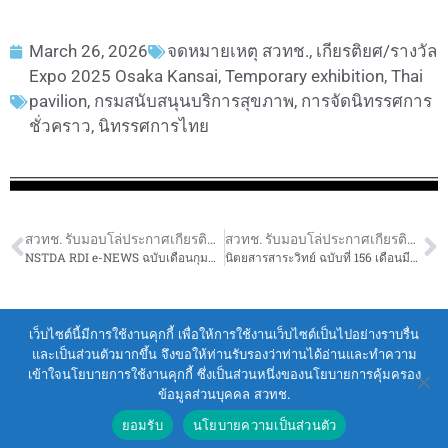
March 26, 2026
จดหมายเหตุ สวทช.
,
เกียรติยศ/รางวัล
Expo 2025 Osaka Kansai
,
Temporary exhibition
,
Thai
pavilion
,
กรมสนับสนุนบริการสุขภาพ
,
การจัดนิทรรศการ
ชั่วคราว
,
นิทรรศการไทย
สวทช. รับมอบโล่ประกาศเกียรติคุณ จากการเข้าร่วมจัดแสดงนิทรรศการ EXPO 2025 OSAKA KANSAI
สวทช. รับมอบโล่ประกาศเกียรติคุณ จากการเข้าร่วมจัดแสดงนิทรรศการ EXPO 2025 OSAKA KANSAI
NSTDA RDI e-NEWS ฉบับเดือนกุมภาพันธ์ 2569
นิตยสารสาระวิทย์ ฉบับที่ 156 เดือนมีนาคม 2569
Terms of Service
|
Personal Data Protection Policy
เว็บไซต์นี้มีการใช้งานคุกกี้ เพื่อให้การใช้งานเว็บไซต์เป็นไปอย่างราบรื่น
และเป็นส่วนตัวมากขึ้น จึงขอให้ท่านรับรองว่าท่านได้อ่านและทำความ
2021 สำนักงานพัฒนาวิทยาศาสตร์และ
เข้าใจนโยบายการใช้งานคุกกี้ ซึ่งเป็นส่วนหนึ่งของนโยบายการคุ้มครอง
เทคโนโลยีแห่งชาติ (สวทช.)
ข้อมูลส่วนบุคคล สวทช.
111 อุทยานวิทยาศาสตร์ประเทศไทย ถนนพหลโยธิน ตำบล
ยอมรับ
นโยบายความเป็นส่วนตัว
คลองหนึ่ง อำเภอคลองหลวง จังหวัดปทุมธานี 12120